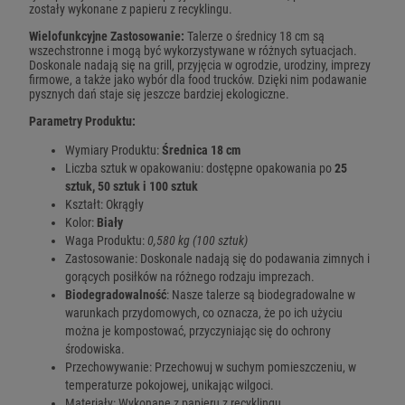
zostały wykonane z papieru z recyklingu.
Wielofunkcyjne Zastosowanie:
Talerze o średnicy 18 cm są
wszechstronne i mogą być wykorzystywane w różnych sytuacjach.
Doskonale nadają się na grill, przyjęcia w ogrodzie, urodziny, imprezy
firmowe, a także jako wybór dla food trucków. Dzięki nim podawanie
pysznych dań staje się jeszcze bardziej ekologiczne.
Parametry Produktu:
Wymiary Produktu:
Średnica 18 cm
Liczba sztuk w opakowaniu: dostępne opakowania po
25
sztuk,
50 sztuk i 100 sztuk
Kształt: Okrągły
Kolor:
Biały
Waga Produktu:
0,580 kg
(100 sztuk)
Zastosowanie: Doskonale nadają się do podawania zimnych i
gorących posiłków na różnego rodzaju imprezach.
Biodegradowalność
: Nasze talerze są biodegradowalne w
warunkach przydomowych, co oznacza, że po ich użyciu
można je kompostować, przyczyniając się do ochrony
środowiska.
Przechowywanie: Przechowuj w suchym pomieszczeniu, w
temperaturze pokojowej, unikając wilgoci.
Materiały: Wykonane z papieru z recyklingu.