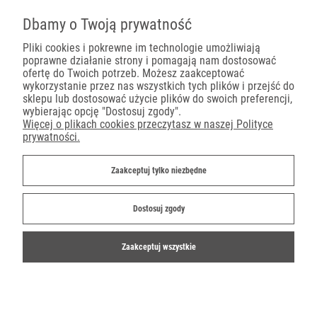
Pojemniki na wynos
Dbamy o Twoją prywatność
Pliki cookies i pokrewne im technologie umożliwiają
poprawne działanie strony i pomagają nam dostosować
Płatności
ofertę do Twoich potrzeb. Możesz zaakceptować
wykorzystanie przez nas wszystkich tych plików i przejść do
sklepu lub dostosować użycie plików do swoich preferencji,
wybierając opcję "Dostosuj zgody".
Więcej o plikach cookies przeczytasz w naszej Polityce
prywatności.
Dostawa
Zaakceptuj tylko niezbędne
Dostosuj zgody
Zaakceptuj wszystkie
©2019-2022 Ekoparty.pl
Shoper.pl