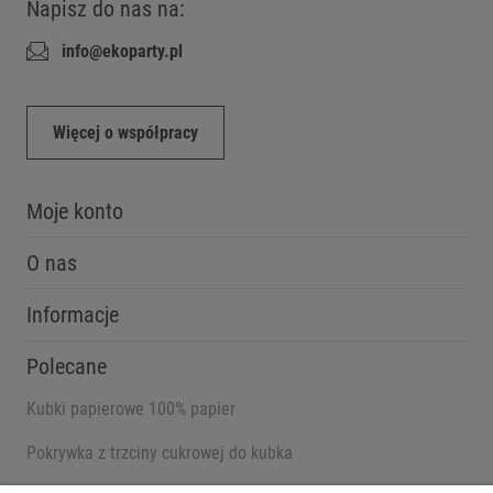
Napisz do nas na:
info@ekoparty.pl
Więcej o współpracy
Moje konto
O nas
Informacje
Polecane
Kubki papierowe 100% papier
Pokrywka z trzciny cukrowej do kubka