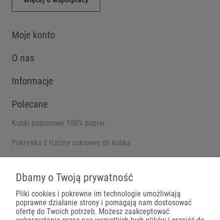
Moje konto
O nas
Informacje
Polecane
Kubki papierowe 100% papier
Pokrywka z trzciny cukrowej do kubka
Pojemniki na wynos
Dbamy o Twoją prywatność
Pliki cookies i pokrewne im technologie umożliwiają
poprawne działanie strony i pomagają nam dostosować
Płatności
ofertę do Twoich potrzeb. Możesz zaakceptować