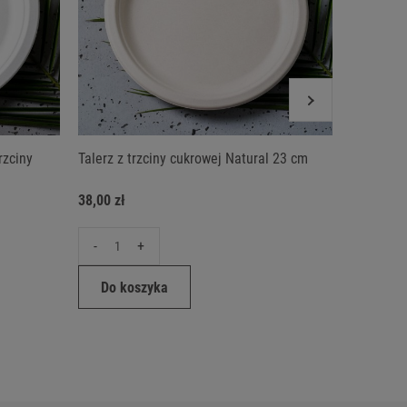
rzciny
Talerz z trzciny cukrowej Natural 23 cm
Talerz kw
cukrowej 
38,00 zł
24,00 zł
-
+
-
Do koszyka
Do ko