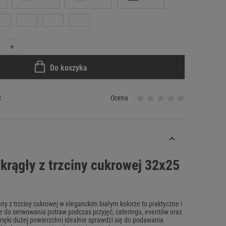
+
Do koszyka
t
Ocena
krągły z trzciny cukrowej 32x25
y z trzciny cukrowej w eleganckim białym kolorze to praktyczne i
e do serwowania potraw podczas przyjęć, cateringu, eventów oraz
zięki dużej powierzchni idealnie sprawdzi się do podawania