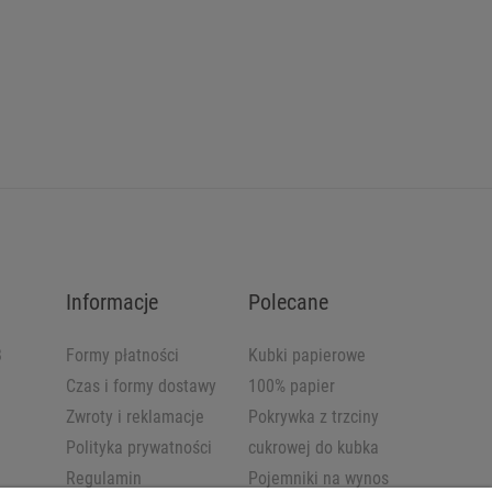
Informacje
Polecane
B
Formy płatności
Kubki papierowe
Czas i formy dostawy
100% papier
Zwroty i reklamacje
Pokrywka z trzciny
Polityka prywatności
cukrowej do kubka
Regulamin
Pojemniki na wynos