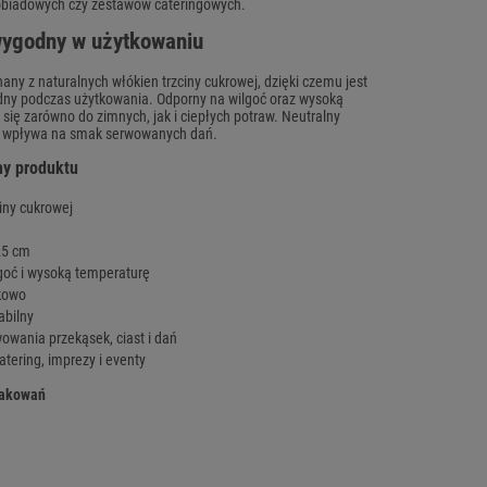
 obiadowych czy zestawów cateringowych.
wygodny w użytkowaniu
ny z naturalnych włókien trzciny cukrowej, dzięki czemu jest
godny podczas użytkowania. Odporny na wilgoć oraz wysoką
się zarówno do zimnych, jak i ciepłych potraw. Neutralny
e wpływa na smak serwowanych dań.
hy produktu
iny cukrowej
25 cm
goć i wysoką temperaturę
kowo
abilny
wowania przekąsek, ciast i dań
tering, imprezy i eventy
pakowań