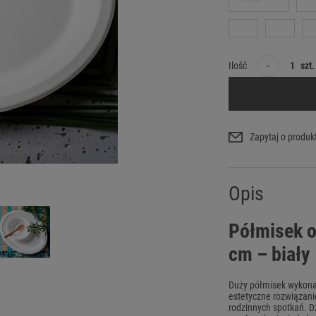
-
Ilość
szt.
Zapytaj o produk
Opis
Półmisek o
cm – biały
Duży półmisek wykonan
estetyczne rozwiązani
rodzinnych spotkań. D