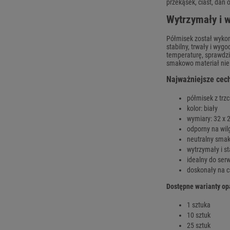
przekąsek, ciast, dań
Wytrzymały i 
Półmisek został wykona
stabilny, trwały i wy
temperaturę, sprawdzi 
smakowo materiał ni
Najważniejsze cec
półmisek z trzc
kolor: biały
wymiary: 32 x 
odporny na wil
neutralny sma
wytrzymały i st
idealny do ser
doskonały na ca
Dostępne warianty o
1 sztuka
10 sztuk
25 sztuk