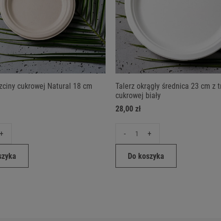
rzciny cukrowej Natural 18 cm
Talerz okrągły średnica 23 cm z t
cukrowej biały
28,00 zł
+
-
+
szyka
Do koszyka