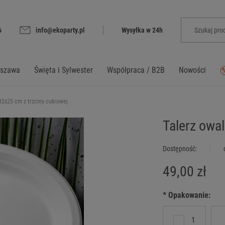
6
info@ekoparty.pl
Wysyłka w 24h
rszawa
Święta i Sylwester
Współpraca / B2B
Nowości
32x25 cm z trzciny cukrowej
Talerz owa
Dostępność:
49,00 zł
*
Opakowanie:
1