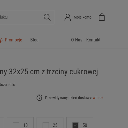
Moje konto
Promocje
Blog
O Nas
Kontakt
lny 32x25 cm z trzciny cukrowej
duża ilość
Przewidywany dzień dostawy:
wtorek
.
10
25
50