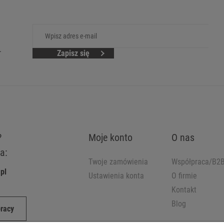
.
Zapisz się
?
Moje konto
O nas
a:
Twoje zamówienia
Współpraca/B2
pl
Ustawienia konta
O firmie
Kontakt
Blog
pracy