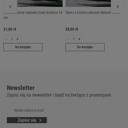
Talerz z trzciny cukrowej biały średnica 18
Talerz z trzciny cukrowej Natural 18 cm
cm
21,00 zł
28,00 zł
-
+
-
+
Do koszyka
Do koszyka
Newsletter
Zapisz się na newsletter i bądź na bieżąco z promocjami.
Zapisz się