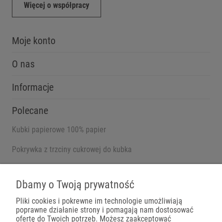
Więcej o współpracy
Moje konto
O nas
Informacje
Polecane
Kubki papierowe 100% papier
Pokrywka z trzciny cukrowej do kubka
Pojemniki na wynos
Dbamy o Twoją prywatność
Pliki cookies i pokrewne im technologie umożliwiają
poprawne działanie strony i pomagają nam dostosować
Płatności
ofertę do Twoich potrzeb. Możesz zaakceptować