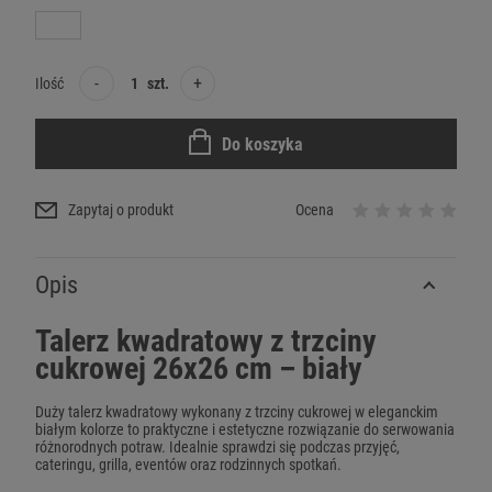
-
+
Ilość
szt.
Do koszyka
Zapytaj o produkt
Ocena
Opis
Talerz kwadratowy z trzciny
cukrowej 26x26 cm – biały
Duży talerz kwadratowy wykonany z trzciny cukrowej w eleganckim
białym kolorze to praktyczne i estetyczne rozwiązanie do serwowania
różnorodnych potraw. Idealnie sprawdzi się podczas przyjęć,
cateringu, grilla, eventów oraz rodzinnych spotkań.