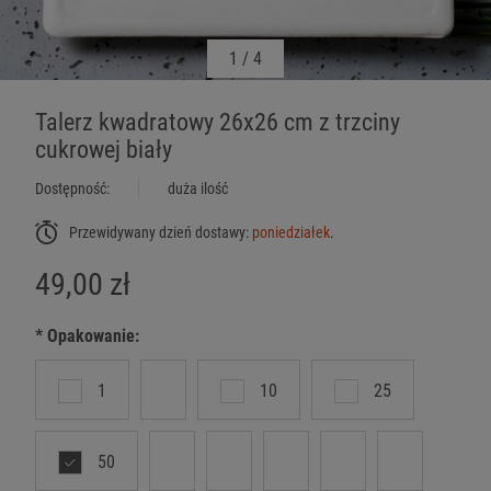
1
/
4
Talerz kwadratowy 26x26 cm z trzciny
cukrowej biały
Dostępność:
duża ilość
Przewidywany dzień dostawy:
poniedziałek
.
49,00 zł
*
Opakowanie:
1
10
25
50