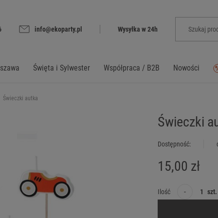
6
info@ekoparty.pl
Wysyłka w 24h
rszawa
Święta i Sylwester
Współpraca / B2B
Nowości
Świeczki autka
Świeczki a
Dostępność:
15,00 zł
-
Ilość
szt.