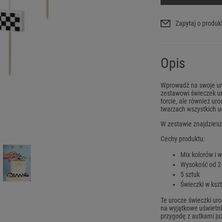
Zapytaj o produk
Opis
Wprowadź na swoje ur
zestawowi świeczek ur
torcie, ale również ur
twarzach wszystkich u
W zestawie znajdziesz
Cechy produktu:
Mix kolorów i 
Wysokość od 2 
5 sztuk
Świeczki w kszt
Te urocze świeczki uro
na wyjątkowe uświetni
przygodę z autkami już