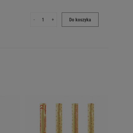
-
+
Do koszyka