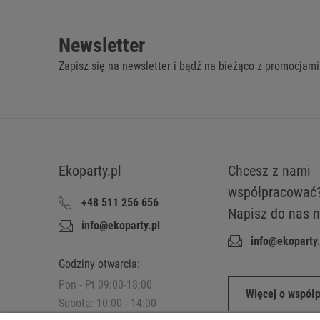
Newsletter
Zapisz się na newsletter i bądź na bieżąco z promocjami
Ekoparty.pl
Chcesz z nami
współpracować
+48 511 256 656
Napisz do nas n
info@ekoparty.pl
info@ekoparty.
Godziny otwarcia:
Pon - Pt 09:00-18:00
Więcej o współ
Sobota: 10:00 - 14:00