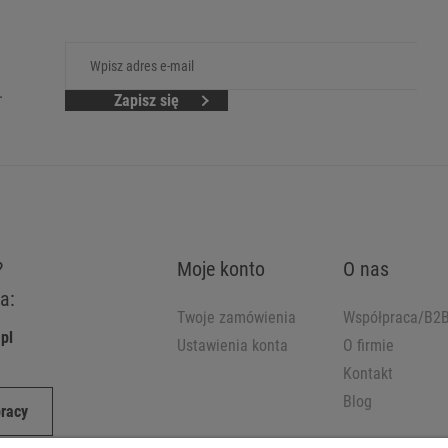
.
Zapisz się
?
Moje konto
O nas
a:
Twoje zamówienia
Współpraca/B2
pl
Ustawienia konta
O firmie
Kontakt
Blog
pracy