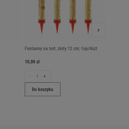
Fontanny na tort, złoty 12 cm; 1op/4szt
Zimne og
10,00 zł
12,00 zł
-
+
-
Do koszyka
Do ko