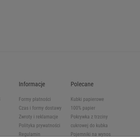
Informacje
Polecane
B
Formy płatności
Kubki papierowe
Czas i formy dostawy
100% papier
Zwroty i reklamacje
Pokrywka z trzciny
Polityka prywatności
cukrowej do kubka
Regulamin
Pojemniki na wynos