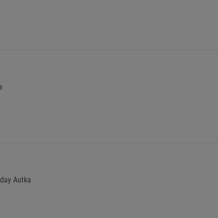
a
hday Autka