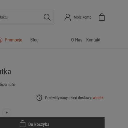
Moje konto
Promocje
Blog
O Nas
Kontakt
utka
duża ilość
Przewidywany dzień dostawy:
wtorek
.
+
Do koszyka