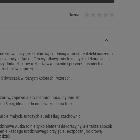
t
Ocena
odzinowe przyjęcie kolorową i radosną atmosferę dzięki naszemu
odzinowych Autka. Ten wyjątkowy mix to nie tylko dekoracja na
oczy dodatek, który rozbudzi wyobraźnię i przywoła uśmiech na
czestników imprezy.
 5 świeczek w różnych kolorach i wzorach.
wzorów, zapewniający różnorodność i dynamizm.
do 3 cm, idealna do umieszczenia na torcie.
ałcie małych, uroczych autek i flag szachownic.
dzinowe Autka to nie tylko element dekoracyjny, ale także sposób
enie każdego urodzinowego przyjęcia. Rozpocznij kolorową
 dziś!