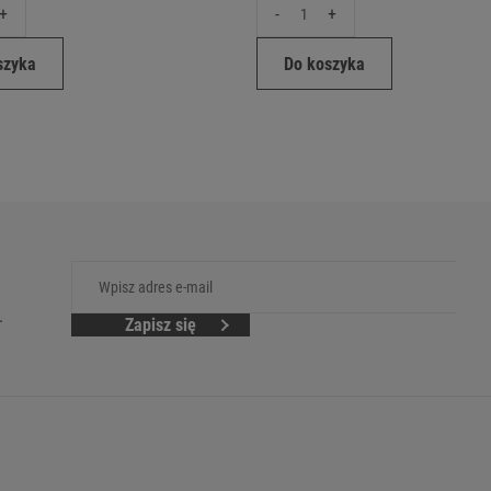
+
-
+
szyka
Do koszyka
.
Zapisz się