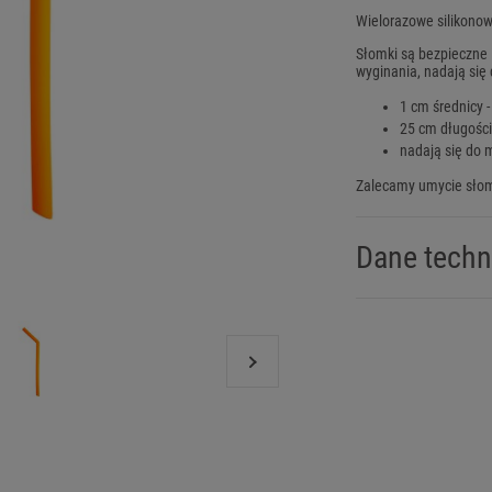
Wielorazowe silikonow
Słomki są bezpieczne 
wyginania, nadają się 
1 cm średnicy 
25 cm długośc
nadają się do
Zalecamy umycie słom
Dane techn