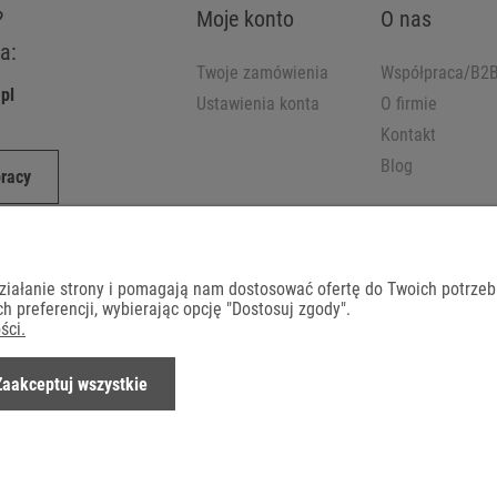
?
Moje konto
O nas
a:
Twoje zamówienia
Współpraca/B2
pl
Ustawienia konta
O firmie
Kontakt
Blog
pracy
działanie strony i pomagają nam dostosować ofertę do Twoich potrze
h preferencji, wybierając opcję "Dostosuj zgody".
ści.
Dostawa
Zaakceptuj wszystkie