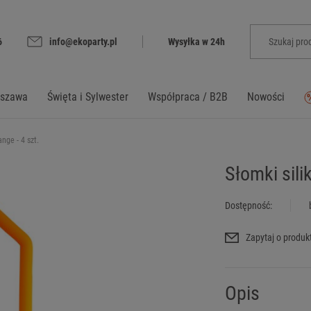
6
info@ekoparty.pl
Wysyłka w 24h
rszawa
Święta i Sylwester
Współpraca / B2B
Nowości
nge - 4 szt.
Słomki sili
Dostępność:
Zapytaj o produk
Opis