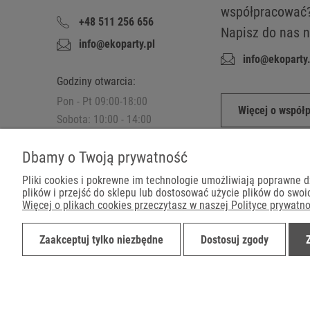
współpracować
+48 511 256 656
Napisz do nas n
info@ekoparty.pl
info@ekoparty.
Godziny otwarcia:
Pon - Pt 09:00-18:00
Więcej o współ
Sobota: 10:00 - 14:00
Zapraszamy do
Dbamy o Twoją prywatność
sklepu stacjonarnego.
Pliki cookies i pokrewne im technologie umożliwiają poprawne 
plików i przejść do sklepu lub dostosować użycie plików do swoic
Więcej o plikach cookies przeczytasz w naszej Polityce prywatno
Płatności
Zaakceptuj tylko niezbędne
Dostosuj zgody
©2019-2022 Ekoparty.pl