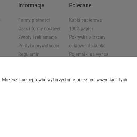
Informacje
Polecane
B
Formy płatności
Kubki papierowe
Czas i formy dostawy
100% papier
Zwroty i reklamacje
Pokrywka z trzciny
Polityka prywatności
cukrowej do kubka
Regulamin
Pojemniki na wynos
b. Możesz zaakceptować wykorzystanie przez nas wszystkich tych
Shoper.pl