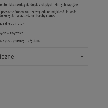
e słomki sprawdzą się do picia ciepłych i zimnych napojów.
i przyjazne środowisku. Ze względu na miękkość i łatwość
do korzystania przez dzieci i osoby starsze:
- idealne do musów
i
 mycia w zmywarce
ek przed pierwszym użyciem.
iczne