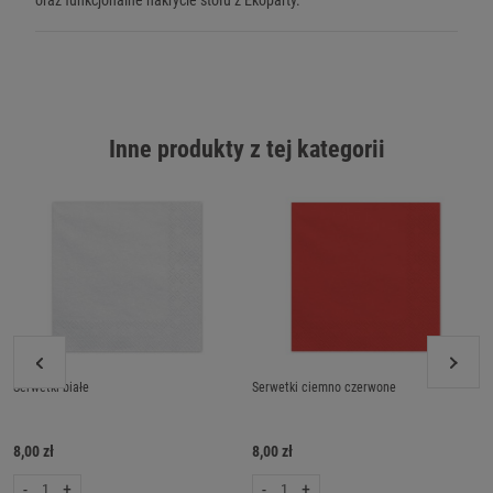
Inne produkty z tej kategorii
Serwetki białe
Serwetki ciemno czerwone
8,00 zł
8,00 zł
-
+
-
+