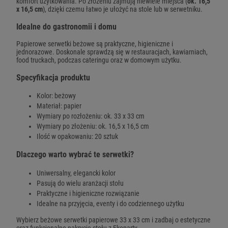
komfort użytkowania. Po złożeniu zajmują niewiele miejsca (
ok. 16,5
x 16,5 cm
), dzięki czemu łatwo je ułożyć na stole lub w serwetniku.
Idealne do gastronomii i domu
Papierowe serwetki beżowe są praktyczne, higieniczne i
jednorazowe. Doskonale sprawdzą się w restauracjach, kawiarniach,
food truckach, podczas cateringu oraz w domowym użytku.
Specyfikacja produktu
Kolor: beżowy
Materiał: papier
Wymiary po rozłożeniu: ok. 33 x 33 cm
Wymiary po złożeniu: ok. 16,5 x 16,5 cm
Ilość w opakowaniu: 20 sztuk
Dlaczego warto wybrać te serwetki?
Uniwersalny, elegancki kolor
Pasują do wielu aranżacji stołu
Praktyczne i higieniczne rozwiązanie
Idealne na przyjęcia, eventy i do codziennego użytku
Wybierz beżowe serwetki papierowe 33 x 33 cm i zadbaj o estetyczne
oraz funkcjonalne nakrycie stołu z Ekoparty.