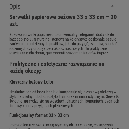
Opis
Serwetki papierowe beżowe 33 x 33 cm – 20
szt.
Beżowe serwetki papierowe to uniwersalny i elegancki dodatek do
każdego stołu. Naturalna, stonowana kolorystyka doskonale pasuje
zarówno do codziennych posiłków, jak i do przyjęć, eventów, spotkań
rodzinnych czy uroczystości okolicznościowych. To praktyczne
rozwiązanie dla domu, gastronomii oraz organizatorów imprez.
Praktyczne i estetyczne rozwiązanie na
każdą okazję
Klasyczny beżowy kolor
Neutralny odcień beżu idealnie komponuje się z zastawą stołową w
stylu naturalnym, boho, rustykalnym oraz minimalistycznym. Serwetki
świetnie sprawdzą się na weselach, chrzcinach, komuniach, eventach
firmowych oraz przyjęciach plenerowych.
Funkcjonalny format 33 x 33 cm
Po rozłożeniu serwetki mają wymiary
ok. 33 x 33 cm
, co zapewnia