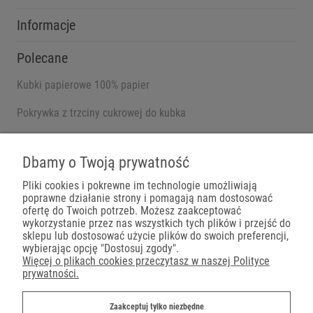
Informacje
Polecane
Kubki papierowe 100% papier
Pokrywka z trzciny cukrowej do kubka
Pojemniki na wynos
Dbamy o Twoją prywatność
Pliki cookies i pokrewne im technologie umożliwiają
poprawne działanie strony i pomagają nam dostosować
Płatności
ofertę do Twoich potrzeb. Możesz zaakceptować
wykorzystanie przez nas wszystkich tych plików i przejść do
sklepu lub dostosować użycie plików do swoich preferencji,
wybierając opcję "Dostosuj zgody".
Więcej o plikach cookies przeczytasz w naszej Polityce
prywatności.
Dostawa
Zaakceptuj tylko niezbędne