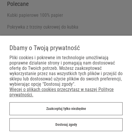
Polecane
Kubki papierowe 100% papier
Pokrywka z trzciny cukrowej do kubka
Pojemniki na wynos
Dbamy o Twoją prywatność
Pliki cookies i pokrewne im technologie umożliwiają
poprawne działanie strony i pomagają nam dostosować
Płatności
ofertę do Twoich potrzeb. Możesz zaakceptować
wykorzystanie przez nas wszystkich tych plików i przejść do
sklepu lub dostosować użycie plików do swoich preferencji,
wybierając opcję "Dostosuj zgody".
Więcej o plikach cookies przeczytasz w naszej Polityce
prywatności.
Dostawa
Zaakceptuj tylko niezbędne
Dostosuj zgody