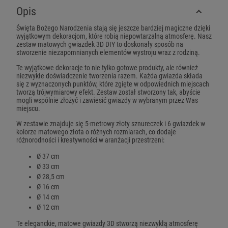
Opis
Święta Bożego Narodzenia stają się jeszcze bardziej magiczne dzięki
wyjątkowym dekoracjom, które robią niepowtarzalną atmosferę. Nasz
zestaw matowych gwiazdek 3D DIY to doskonały sposób na
stworzenie niezapomnianych elementów wystroju wraz z rodziną.
Te wyjątkowe dekoracje to nie tylko gotowe produkty, ale również
niezwykłe doświadczenie tworzenia razem. Każda gwiazda składa
się z wyznaczonych punktów, które zgięte w odpowiednich miejscach
tworzą trójwymiarowy efekt. Zestaw został stworzony tak, abyście
mogli wspólnie złożyć i zawiesić gwiazdy w wybranym przez Was
miejscu.
W zestawie znajduje się 5-metrowy złoty sznureczek i 6 gwiazdek w
kolorze matowego złota o różnych rozmiarach, co dodaje
różnorodności i kreatywności w aranżacji przestrzeni:
Ø 37 cm
Ø 33 cm
Ø 28,5 cm
Ø 16 cm
Ø 14 cm
Ø 12 cm
Te eleganckie, matowe gwiazdy 3D stworzą niezwykłą atmosferę