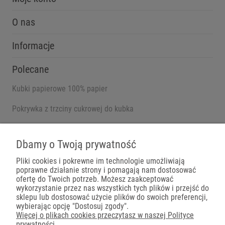
O nas
Informacje
Polecane
Kubki papierowe 100% papier
Pokrywka z trzciny cukrowej do kubka
Pojemniki na wynos
Dbamy o Twoją prywatność
Pliki cookies i pokrewne im technologie umożliwiają
poprawne działanie strony i pomagają nam dostosować
Płatności
ofertę do Twoich potrzeb. Możesz zaakceptować
wykorzystanie przez nas wszystkich tych plików i przejść do
sklepu lub dostosować użycie plików do swoich preferencji,
wybierając opcję "Dostosuj zgody".
Więcej o plikach cookies przeczytasz w naszej Polityce
prywatności.