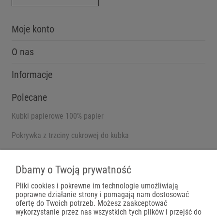
Moje konto
O nas
Informacje
Polecane
Kubki papierowe 100% papier
Pokrywka z trzciny cukrowej do kubka
Pojemniki na wynos
Dbamy o Twoją prywatność
Pliki cookies i pokrewne im technologie umożliwiają
poprawne działanie strony i pomagają nam dostosować
Płatności
ofertę do Twoich potrzeb. Możesz zaakceptować
wykorzystanie przez nas wszystkich tych plików i przejść do