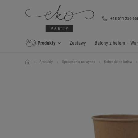
+48 511 256 65
Produkty
Zestawy
Balony z helem – Wa
Produkty
Opakowania na wynos
Kubeczki do lodów