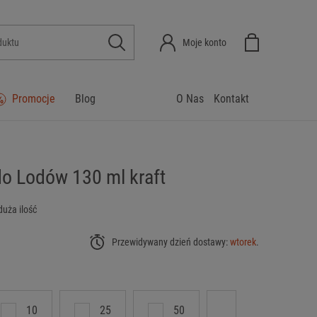
Moje konto
Promocje
Blog
O Nas
Kontakt
o Lodów 130 ml kraft
duża ilość
Przewidywany dzień dostawy:
wtorek
.
10
25
50