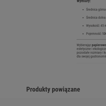
Wymiary:
Średnica górn
Średnica doln
Wysokość: 45
Pojemność:
13
Wybierając
papierowe 
estetyczne i ekologic
pozostałe rozmiary i 
dla swojej gastronomii
Produkty powiązane