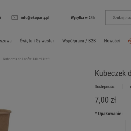
6
info@ekoparty.pl
Wysyłka w 24h
rszawa
Święta i Sylwester
Współpraca / B2B
Nowości
Kubeczek do Lodów 130 ml kraft
Kubeczek d
Dostępność:
7,00 zł
*
Opakowanie: