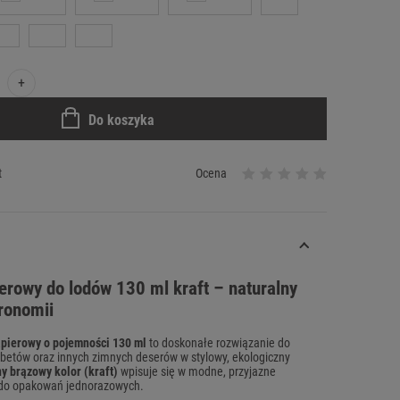
+
Do koszyka
t
Ocena
rowy do lodów 130 ml kraft – naturalny
ronomii
pierowy o pojemności 130 ml
to doskonałe rozwiązanie do
betów oraz innych zimnych deserów w stylowy, ekologiczny
y brązowy kolor (kraft)
wpisuje się w modne, przyjazne
 do opakowań jednorazowych.