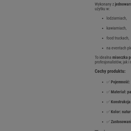
Wykonany z
jednowar
użytku w:
lodziarniach,
kawiarniach,
food truckach,
na eventach pl
To idealna
miseczka p
profesjonalistów, jak 
Cechy produktu:
✅
Pojemność: 
✅
Materiał: pa
✅
Konstrukcja
✅
Kolor: natur
✅
Zastosowan