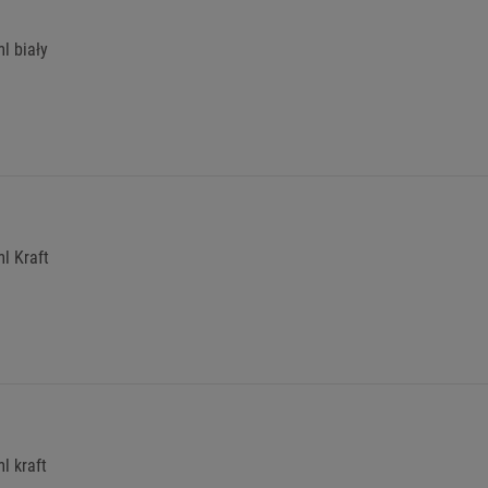
l biały
l Kraft
l kraft