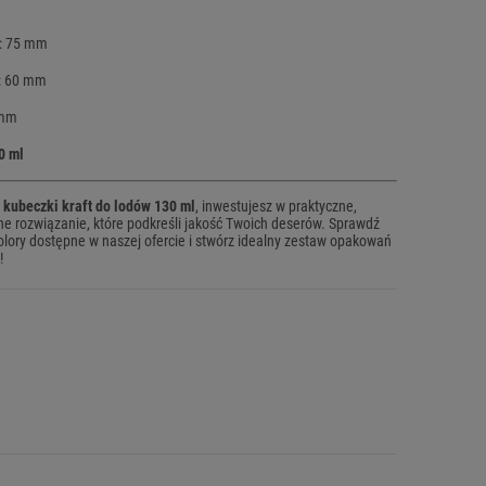
a: 75 mm
a: 60 mm
 mm
0 ml
kubeczki kraft do lodów 130 ml
, inwestujesz w praktyczne,
zne rozwiązanie, które podkreśli jakość Twoich deserów. Sprawdź
kolory dostępne w naszej ofercie i stwórz idealny zestaw opakowań
!