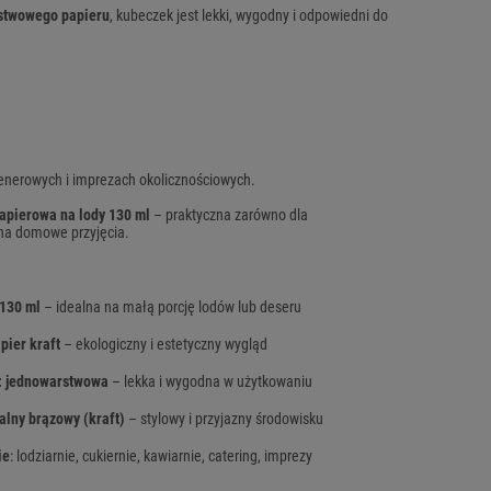
stwowego papieru
, kubeczek jest lekki, wygodny i odpowiedni do
enerowych i imprezach okolicznościowych.
apierowa na lody 130 ml
– praktyczna zarówno dla
i na domowe przyjęcia.
130 ml
– idealna na małą porcję lodów lub deseru
pier kraft
– ekologiczny i estetyczny wygląd
: jednowarstwowa
– lekka i wygodna w użytkowaniu
alny brązowy (kraft)
– stylowy i przyjazny środowisku
ie
: lodziarnie, cukiernie, kawiarnie, catering, imprezy