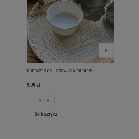
Kubeczek do Lodów 245 ml biały
Kubeczek
9,00 zł
10,00 zł
-
+
-
Do koszyka
Do ko