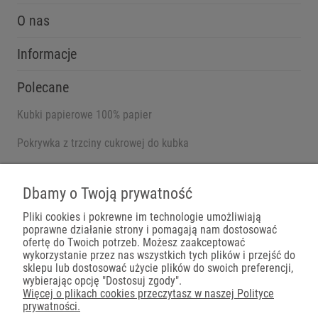
O nas
Informacje
Polecane
Kubki papierowe 100% papier
Pokrywka z trzciny cukrowej do kubka
Pojemniki na wynos
Dbamy o Twoją prywatność
Pliki cookies i pokrewne im technologie umożliwiają
poprawne działanie strony i pomagają nam dostosować
Płatności
ofertę do Twoich potrzeb. Możesz zaakceptować
wykorzystanie przez nas wszystkich tych plików i przejść do
sklepu lub dostosować użycie plików do swoich preferencji,
wybierając opcję "Dostosuj zgody".
Więcej o plikach cookies przeczytasz w naszej Polityce
prywatności.