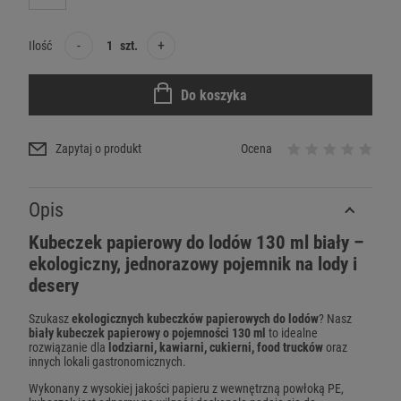
-
+
Ilość
szt.
Do koszyka
Zapytaj o produkt
Ocena
Opis
Kubeczek papierowy do lodów 130 ml biały –
ekologiczny, jednorazowy pojemnik na lody i
desery
Szukasz
ekologicznych kubeczków papierowych do lodów
? Nasz
biały kubeczek papierowy o pojemności 130 ml
to idealne
rozwiązanie dla
lodziarni, kawiarni, cukierni, food trucków
oraz
innych lokali gastronomicznych.
Wykonany z wysokiej jakości papieru z wewnętrzną powłoką PE,