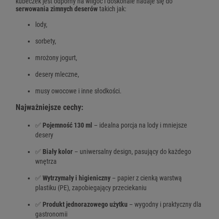
kubeczek jest odporny na wilgoć i doskonale nadaje się do
serwowania zimnych deserów
takich jak:
lody,
sorbety,
mrożony jogurt,
desery mleczne,
musy owocowe i inne słodkości.
Najważniejsze cechy:
✅
Pojemność 130 ml
– idealna porcja na lody i mniejsze
desery
✅
Biały kolor
– uniwersalny design, pasujący do każdego
wnętrza
✅
Wytrzymały i higieniczny
– papier z cienką warstwą
plastiku (PE), zapobiegający przeciekaniu
✅
Produkt jednorazowego użytku
– wygodny i praktyczny dla
gastronomii