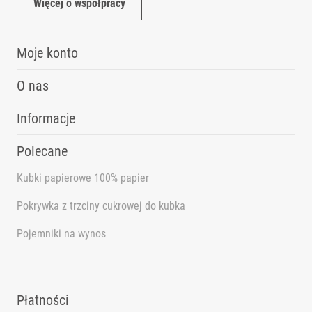
Więcej o współpracy
Moje konto
O nas
Informacje
Polecane
Kubki papierowe 100% papier
Pokrywka z trzciny cukrowej do kubka
Pojemniki na wynos
Dbamy o Twoją prywatność
Pliki cookies i pokrewne im technologie umożliwiają
poprawne działanie strony i pomagają nam dostosować
Płatności
ofertę do Twoich potrzeb. Możesz zaakceptować