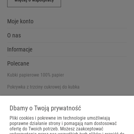
Moje konto
O nas
Informacje
Polecane
Kubki papierowe 100% papier
Pokrywka z trzciny cukrowej do kubka
Pojemniki na wynos
Dbamy o Twoją prywatność
Pliki cookies i pokrewne im technologie umożliwiają
poprawne działanie strony i pomagają nam dostosować
Płatności
ofertę do Twoich potrzeb. Możesz zaakceptować