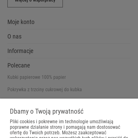
Moje konto
O nas
Informacje
Polecane
Kubki papierowe 100% papier
Pokrywka z trzciny cukrowej do kubka
Pojemniki na wynos
Dbamy o Twoją prywatność
Pliki cookies i pokrewne im technologie umożliwiają
poprawne działanie strony i pomagają nam dostosować
Płatności
ofertę do Twoich potrzeb. Możesz zaakceptować