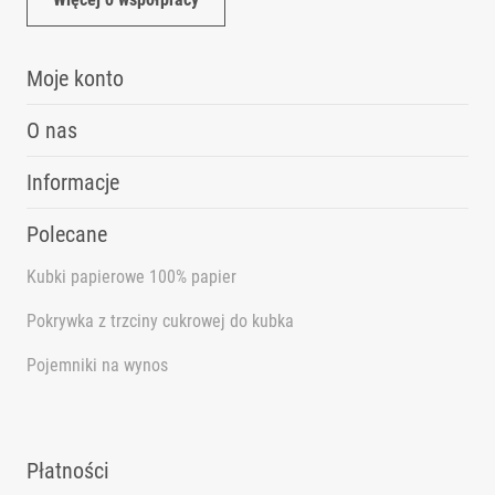
Moje konto
O nas
Informacje
Polecane
Kubki papierowe 100% papier
Pokrywka z trzciny cukrowej do kubka
Pojemniki na wynos
Dbamy o Twoją prywatność
Pliki cookies i pokrewne im technologie umożliwiają
poprawne działanie strony i pomagają nam dostosować
Płatności
ofertę do Twoich potrzeb. Możesz zaakceptować