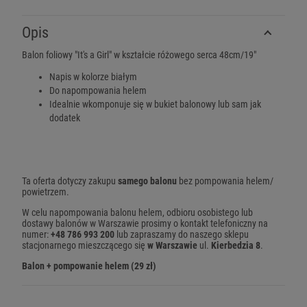
Opis
Balon foliowy "It's a Girl" w kształcie różowego serca 48cm/19"
Napis w kolorze białym
Do napompowania helem
Idealnie wkomponuje się w bukiet balonowy lub sam jak
dodatek
Ta oferta dotyczy zakupu
samego balonu
bez pompowania helem/
powietrzem.
W celu napompowania balonu helem, odbioru osobistego lub
dostawy balonów w Warszawie prosimy o kontakt telefoniczny na
numer:
+48 786 993 200
lub zapraszamy do naszego sklepu
stacjonarnego mieszczącego się
w Warszawie
ul.
Kierbedzia 8
.
Balon + pompowanie helem (29 zł)