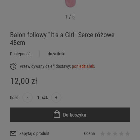
1
/
5
Balon foliowy "It's a Girl" Serce różowe
48cm
Dostępność:
duża ilość
Przewidywany dzień dostawy:
poniedziałek
.
12,00 zł
-
+
Ilość
szt.
Do koszyka
Zapytaj o produkt
Ocena