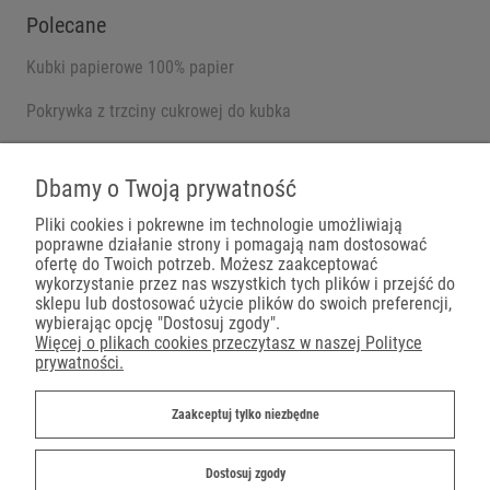
Polecane
Kubki papierowe 100% papier
Pokrywka z trzciny cukrowej do kubka
Pojemniki na wynos
Dbamy o Twoją prywatność
Pliki cookies i pokrewne im technologie umożliwiają
poprawne działanie strony i pomagają nam dostosować
Płatności
ofertę do Twoich potrzeb. Możesz zaakceptować
wykorzystanie przez nas wszystkich tych plików i przejść do
sklepu lub dostosować użycie plików do swoich preferencji,
wybierając opcję "Dostosuj zgody".
Więcej o plikach cookies przeczytasz w naszej Polityce
prywatności.
Dostawa
Zaakceptuj tylko niezbędne
Dostosuj zgody