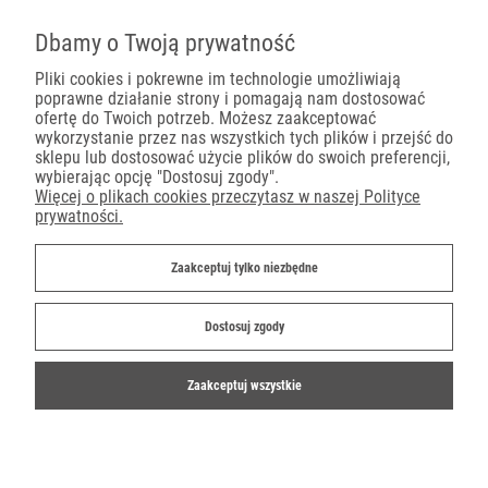
Pojemniki na wynos
Dbamy o Twoją prywatność
Pliki cookies i pokrewne im technologie umożliwiają
poprawne działanie strony i pomagają nam dostosować
Płatności
ofertę do Twoich potrzeb. Możesz zaakceptować
wykorzystanie przez nas wszystkich tych plików i przejść do
sklepu lub dostosować użycie plików do swoich preferencji,
wybierając opcję "Dostosuj zgody".
Więcej o plikach cookies przeczytasz w naszej Polityce
prywatności.
Dostawa
Zaakceptuj tylko niezbędne
Dostosuj zgody
Zaakceptuj wszystkie
©2019-2022 Ekoparty.pl
Shoper.pl