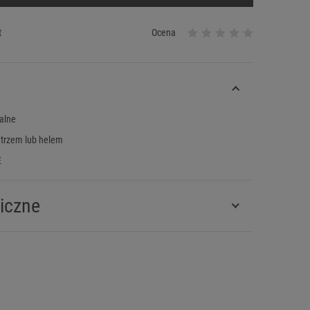
t
Ocena
alne
etrzem lub helem
E
iczne