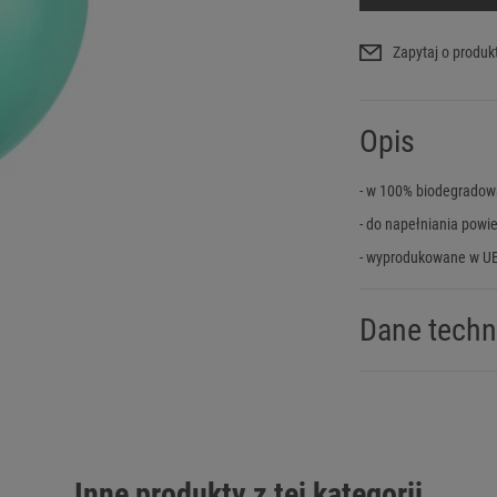
Zapytaj o produk
Opis
- w 100% biodegradow
- do napełniania powi
- wyprodukowane w U
Dane techn
Inne produkty z tej kategorii