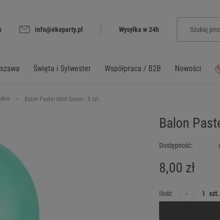
6
info@ekoparty.pl
Wysyłka w 24h
rszawa
Święta i Sylwester
Współpraca / B2B
Nowości
dkie
Balon Pastel Mint Green - 5 szt.
Balon Paste
Dostępność:
8,00 zł
-
Ilość
szt.