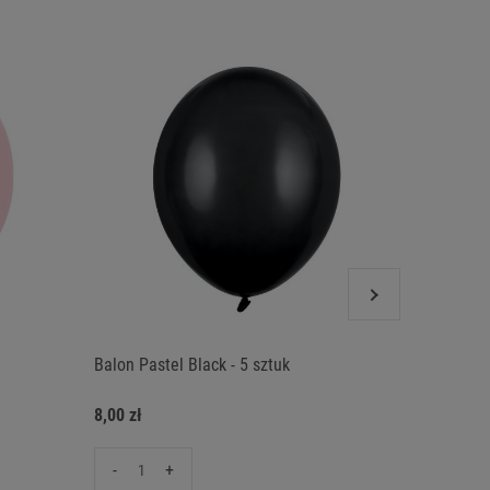
Balon Pastel Black - 5 sztuk
Balon Pas
8,00 zł
8,00 zł
-
+
-