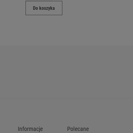
Do koszyka
Do ko
Informacje
Polecane