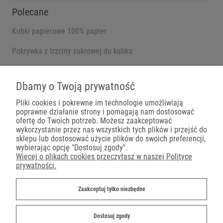
Polecane
Kubki papierowe 100% papier
Pokrywka z trzciny cukrowej do kubka
Pojemniki na wynos
Dbamy o Twoją prywatność
Pliki cookies i pokrewne im technologie umożliwiają
poprawne działanie strony i pomagają nam dostosować
Płatności
ofertę do Twoich potrzeb. Możesz zaakceptować
wykorzystanie przez nas wszystkich tych plików i przejść do
sklepu lub dostosować użycie plików do swoich preferencji,
wybierając opcję "Dostosuj zgody".
Więcej o plikach cookies przeczytasz w naszej Polityce
prywatności.
Dostawa
Zaakceptuj tylko niezbędne
Dostosuj zgody