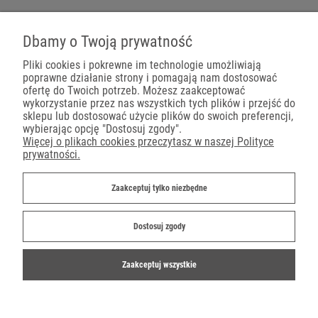
Pojemniki na wynos
Dbamy o Twoją prywatność
Pliki cookies i pokrewne im technologie umożliwiają
poprawne działanie strony i pomagają nam dostosować
Płatności
ofertę do Twoich potrzeb. Możesz zaakceptować
wykorzystanie przez nas wszystkich tych plików i przejść do
sklepu lub dostosować użycie plików do swoich preferencji,
wybierając opcję "Dostosuj zgody".
Więcej o plikach cookies przeczytasz w naszej Polityce
prywatności.
Dostawa
Zaakceptuj tylko niezbędne
Dostosuj zgody
Zaakceptuj wszystkie
©2019-2022 Ekoparty.pl
Shoper.pl