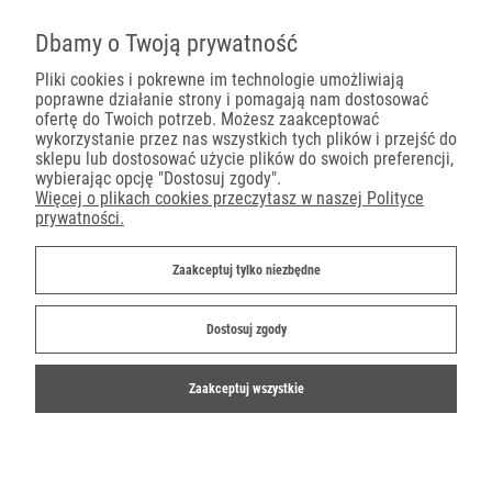
Pojemniki na wynos
Dbamy o Twoją prywatność
Pliki cookies i pokrewne im technologie umożliwiają
poprawne działanie strony i pomagają nam dostosować
Płatności
ofertę do Twoich potrzeb. Możesz zaakceptować
wykorzystanie przez nas wszystkich tych plików i przejść do
sklepu lub dostosować użycie plików do swoich preferencji,
wybierając opcję "Dostosuj zgody".
Więcej o plikach cookies przeczytasz w naszej Polityce
prywatności.
Dostawa
Zaakceptuj tylko niezbędne
Dostosuj zgody
Zaakceptuj wszystkie
©2019-2022 Ekoparty.pl
Shoper.pl